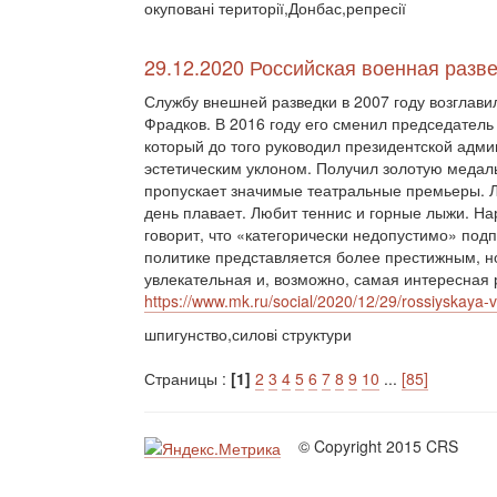
окуповані території,Донбас,репресії
29.12.2020 Российская военная разв
Службу внешней разведки в 2007 году возглав
Фрадков. В 2016 году его сменил председател
который до того руководил президентской адми
эстетическим уклоном. Получил золотую медаль
пропускает значимые театральные премьеры. Л
день плавает. Любит теннис и горные лыжи. На
говорит, что «категорически недопустимо» под
политике представляется более престижным, н
увлекательная и, возможно, самая интересная 
https://www.mk.ru/social/2020/12/29/rossiyskaya
шпигунство,силові структури
Страницы :
[1]
2
3
4
5
6
7
8
9
10
...
[85]
© Copyright 2015 CRS