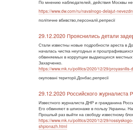
По мнению наблюдателей, действия Москвы нег
https://www.dw.com/ru/navalnogo-delajut-nevezd
політичне вбивство,персоналії,репресії
29.12.2020 Прояснились детали зад
Стали известны новые подробности ареста в Д
началась чистка неугодных и проштрафившихся.
обвиняемых в коррупции выдающихся местных 
Захарченко.
https://www.mk.ru/politics/2020/12/29/proyasnili
окуповані території,Донбас,репресії
29.12.2020 Российского журналиста 
Известного журналиста ДНР и гражданина Росс
Его обвиняют в шпионаже в пользу Украины. На
Прошлый раз выйти на свободу известному бло
https://www.mk.ru/politics/2020/12/29/rossiyskog
shpionazh.html