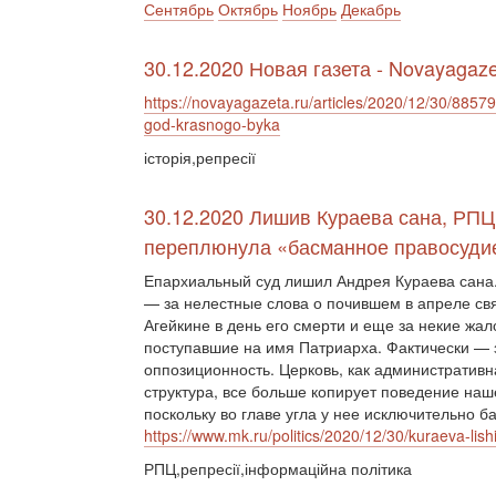
Сентябрь
Октябрь
Ноябрь
Декабрь
30.12.2020 Новая газета - Novayagaze
https://novayagazeta.ru/articles/2020/12/30/8857
god-krasnogo-byka
історія,репресії
30.12.2020 Лишив Кураева сана, РПЦ
переплюнула «басманное правосуди
Епархиальный суд лишил Андрея Кураева сана
— за нелестные слова о почившем в апреле с
Агейкине в день его смерти и еще за некие жал
поступавшие на имя Патриарха. Фактически — 
оппозиционность. Церковь, как административн
структура, все больше копирует поведение наше
поскольку во главе угла у нее исключительно б
https://www.mk.ru/politics/2020/12/30/kuraeva-li
РПЦ,репресії,інформаційна політика