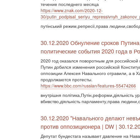
течение последнего месяца
https://www.znak.com/2020-12-
30/putin_podpisal_seriyu_repressivnyh_zakonov
путінський режим,репресії,права людини,свобо
30.12.2020 Обнуление сроков Путина
политические события 2020 года в Р
2020 год оказался поворотным для российской
Путин добился изменения российской Конституц
оппозиции Алексея Навального отравили, а в Х
продолжаются протесты.
https://www.bbc.com/russian/features-55474266
внутрішня політика,Путін,реформи,діяльність у
вбивство,діяльність парламенту,права людини,с
30.12.2020 "Навального делают невъ
против оппозиционера | DW | 30.12.2
Депутат бундестага называет давление на Нав