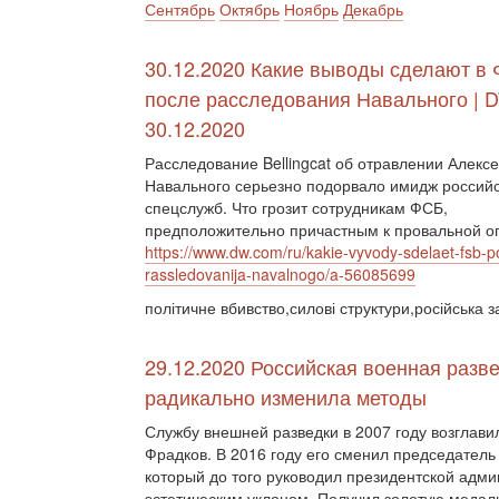
Сентябрь
Октябрь
Ноябрь
Декабрь
30.12.2020 Какие выводы сделают в
после расследования Навального | D
30.12.2020
Расследование Bellingcat об отравлении Алекс
Навального серьезно подорвало имидж россий
спецслужб. Что грозит сотрудникам ФСБ,
предположительно причастным к провальной о
https://www.dw.com/ru/kakie-vyvody-sdelaet-fsb-p
rassledovanija-navalnogo/a-56085699
політичне вбивство,силові структури,російська з
29.12.2020 Российская военная разв
радикально изменила методы
Службу внешней разведки в 2007 году возглав
Фрадков. В 2016 году его сменил председател
который до того руководил президентской адми
эстетическим уклоном. Получил золотую медаль