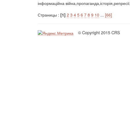
інформаційна війна,пропаганда,історія,репресії
Страницы :
[1]
2
3
4
5
6
7
8
9
10
...
[66]
© Copyright 2015 CRS