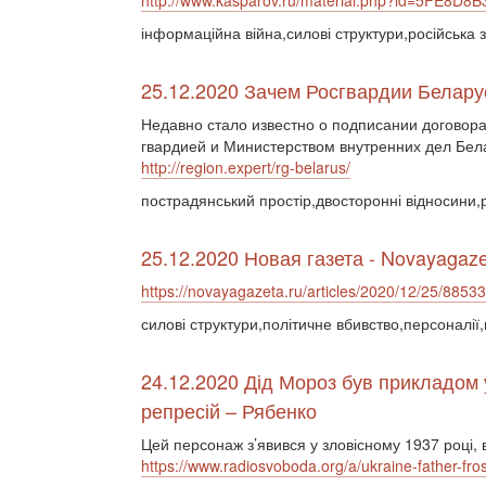
http://www.kasparov.ru/material.php?id=5FE8D8
інформаційна війна,силові структури,російська 
25.12.2020 Зачем Росгвардии Белару
Недавно стало известно о подписании договор
гвардией и Министерством внутренних дел Бел
http://region.expert/rg-belarus/
пострадянський простір,двосторонні відносини,
25.12.2020 Новая газета - Novayagaze
https://novayagazeta.ru/articles/2020/12/25/8853
силові структури,політичне вбивство,персоналії,
24.12.2020 Дід Мороз був прикладом 
репресій – Рябенко
Цей персонаж з’явився у зловісному 1937 році, 
https://www.radiosvoboda.org/a/ukraine-father-fr