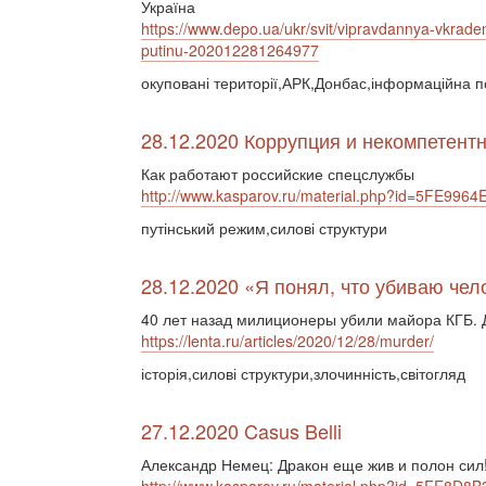
Україна
https://www.depo.ua/ukr/svit/vipravdannya-vkra
putinu-202012281264977
окуповані території,АРК,Донбас,інформаційна п
28.12.2020 Коррупция и некомпетент
Как работают российские спецслужбы
http://www.kasparov.ru/material.php?id=5FE996
путінський режим,силові структури
28.12.2020 «Я понял, что убиваю чел
40 лет назад милиционеры убили майора КГБ. 
https://lenta.ru/articles/2020/12/28/murder/
історія,силові структури,злочинність,світогляд
27.12.2020 Casus Belli
Александр Немец: Дракон еще жив и полон сил