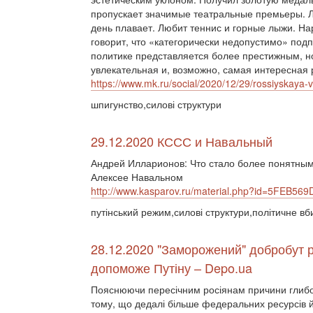
пропускает значимые театральные премьеры. Л
день плавает. Любит теннис и горные лыжи. На
говорит, что «категорически недопустимо» под
политике представляется более престижным, н
увлекательная и, возможно, самая интересная 
https://www.mk.ru/social/2020/12/29/rossiyskaya
шпигунство,силові структури
29.12.2020 КССС и Навальный
Андрей Илларионов: Что стало более понятны
Алексее Навальном
http://www.kasparov.ru/material.php?id=5FEB56
путінський режим,силові структури,політичне вб
28.12.2020 "Заморожений" добробут р
допоможе Путіну – Depo.ua
Пояснюючи пересічним росіянам причини глибок
тому, що дедалі більше федеральних ресурсів йд