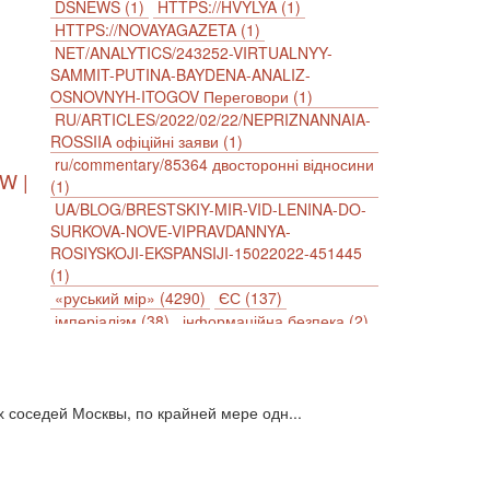
DSNEWS (1)
HTTPS://HVYLYA (1)
HTTPS://NOVAYAGAZETA (1)
NET/ANALYTICS/243252-VIRTUALNYY-
SAMMIT-PUTINA-BAYDENA-ANALIZ-
OSNOVNYH-ITOGOV Переговори (1)
RU/ARTICLES/2022/02/22/NEPRIZNANNAIA-
ROSSIIA офіційні заяви (1)
ru/commentary/85364 двосторонні відносини
W |
(1)
UA/BLOG/BRESTSKIY-MIR-VID-LENINA-DO-
SURKOVA-NOVE-VIPRAVDANNYA-
ROSIYSKOJI-EKSPANSIJI-15022022-451445
(1)
«руський мір» (4290)
ЄС (137)
імперіалізм (38)
інформаційна безпека (2)
інформаційна війна (3847)
інформаційна політика (903)
інцидент (1246)
іслам (510)
історія (4811)
 соседей Москвы, по крайней мере одн...
агресія (2)
антиамериканізм (1188)
антисемітизм (1)
АРК (7225)
Афганістан (14)
біженці (126)
Білорусь (111)
безпека (2)