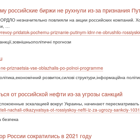
чему российские биржи не рухнули из-за признания
РДЛО незначительно повлияли на акции российских компаний. Хот
ми, …
revoy-pridatok-pochemu-priznanie-putinym-ldnr-ne-obrushilo-rossiysk
анкції,зовнішньополітичні прогнози
u
o-ne-priznaetsia-vse-oblazhalis-po-polnoi-programme
політика,економічний розвиток,силові структури,інформаційна політ
ься от российской нефти из-за угрозы санкций
спокоенные эскалацией вокруг Украины, начинают пересматривать п
ateli-nachali-otkazyvatsya-ot-rossiyskoy-nefti-iz-za-ugrozy-sankciy-10
а безпека
тор России сократились в 2021 году