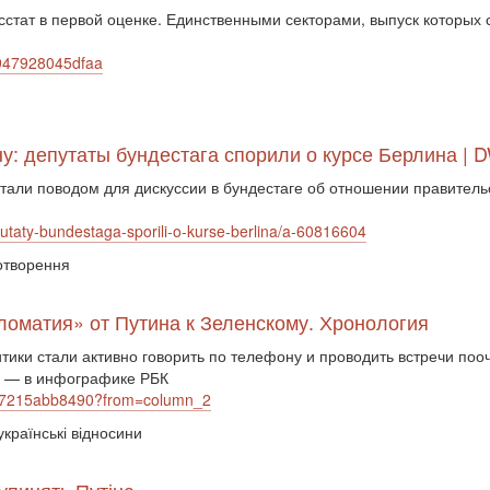
сстат в первой оценке. Единственными секторами, выпуск которых 
7947928045dfaa
у: депутаты бундестага спорили о курсе Берлина | D
али поводом для дискуссии в бундестаге об отношении правительс
putaty-bundestaga-sporili-o-kurse-berlina/a-60816604
ротворення
пломатия» от Путина к Зеленскому. Хронология
ики стали активно говорить по телефону и проводить встречи поо
ны — в инфографике РБК
7947215abb8490?from=column_2
українські відносини