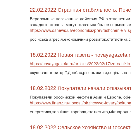
22.02.2022 Странная стабильность. По
Вероломные незаконные действия РФ в отношении О
западные страны, могут оказаться более серьезны
https://www.dsnews.ua/economics/prevrashchenie-v-sy
російська агресія,економічний розвиток,статистика,с
18.02.2022 Новая газета - novayagazeta.r
https://novayagazeta.ru/articles/2022/02/17/zdes-nikt
окуповані території,Донбас,рівень життя,соціальна 
18.02.2022 Покупатели начали отказыват
Покупатели российской нефти в Азии и Европе, обе
https://www.finanz.ru/novosti/birzhevyye-tovary/pokup
енергетика,зовнішня торгівля,статистика,міжнародн
18.02.2022 Сельское хозяйство и госсек