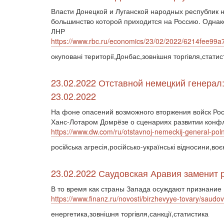
Власти Донецкой и Луганской народных республик
большинство которой приходится на Россию. Однак
ЛНР
https://www.rbc.ru/economics/23/02/2022/6214fee99
окуповані території,Донбас,зовнішня торгівля,статис
23.02.2022 Отставной немецкий генерал
23.02.2022
На фоне опасений возможного вторжения войск Рос
Ханс-Лотаром Домрёзе о сценариях развитии конфл
https://www.dw.com/ru/otstavnoj-nemeckij-general-po
російська агресія,російсько-українські відносини,в
23.02.2022 Саудовская Аравия заменит 
В то время как страны Запада осуждают признание 
https://www.finanz.ru/novosti/birzhevyye-tovary/saud
енергетика,зовнішня торгівля,санкції,статистика