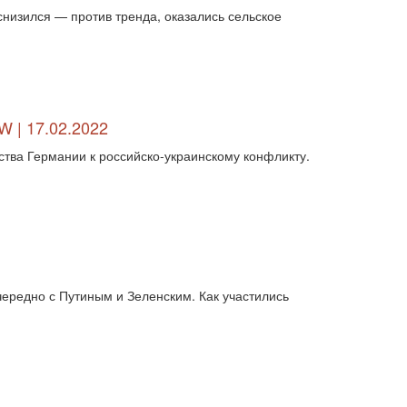
двосторонні відносини (13789)
снизился — против тренда, оказались сельское
двосторонні стосунки (1084)
двостороння торгівля (360)
деградація (546)
дезінтеграція (294)
демографія (766)
демократ (1)
демократія (2000)
День Перемоги (269)
державний устрій (46)
W | 17.02.2022
дипломатичні стосунки (1555)
тва Германии к российско-украинскому конфликту.
договори та домовленості (2090)
Донбас (7792)
Друга світова (901)
економіка (19)
економічні прогноз (1)
економічні прогнози (12339)
економічна криза (2887)
економічна політика (7372)
економічна стратегія (1793)
економічний (1)
чередно с Путиным и Зеленским. Как участились
економічний розвиток (8656)
експансія (1315)
еміграція (143)
енергетика (8052)
загострення (1)
загострення відносин (2)
загострення конфлікту (2)
загострення стосунків (2833)
загроза (2)