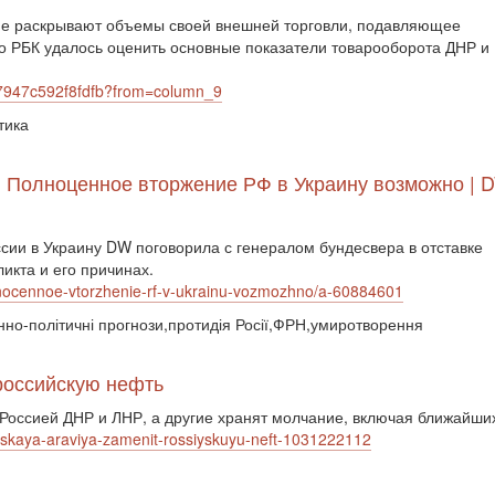
 не раскрывают объемы своей внешней торговли, подавляющее
о РБК удалось оценить основные показатели товарооборота ДНР и
a7947c592f8fdfb?from=column_9
тика
: Полноценное вторжение РФ в Украину возможно | D
сии в Украину DW поговорила с генералом бундесвера в отставке
икта и его причинах.
lnocennoe-vtorzhenie-rf-v-ukrainu-vozmozhno/a-60884601
оєнно-політичні прогнози,протидія Росії,ФРН,умиротворення
российскую нефть
Россией ДНР и ЛНР, а другие хранят молчание, включая ближайших
ovskaya-araviya-zamenit-rossiyskuyu-neft-1031222112