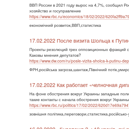
ВВП России в 2021 году вырос на 4,7%, сообщил Ро
хозяйство и госуправление
https://www.rbc.ru/economics/18/02/2022/620fa2ff9a
економічний розвиток,ВВП,статистика
17.02.2022 После визита Шольца к Путин
Проекты резолюций трех оппозиционных фракций ст
Каковы мнения депутатов?
https://www.dw.com/ru/posle-vizita-sholca-k-putinu-de
ФРН,російська загроза,шантаж,Північний потік,уми
17.02.2022 Как работает «челночная ди
На фоне обострения вокруг Украины западные полит
такие контакты с начала обострения вокруг Украи
https://www.rbc.ru/politics/17/02/2022/620d17e69a
зовнішня політика,переговори,статистика,російсько-