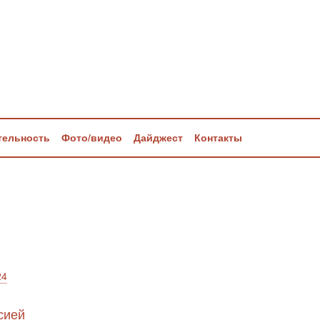
тельность
Фото/видео
Дайджест
Контакты
24
сией