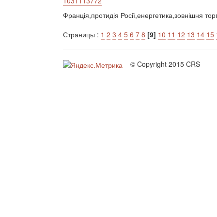
1031113772
Франція,протидія Росії,енергетика,зовнішня тор
Страницы :
1
2
3
4
5
6
7
8
[9]
10
11
12
13
14
15
© Copyright 2015 CRS