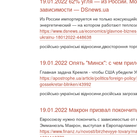
19.01.2022 62% угля — из России. Мо
зависимости — DSnews.ua
Из России импортируется не только коксующийс
энергетический — на котором работают теплоэ
https://www.dsnews.ua/economics/glavnoe-biznes-
ukrainu-18012022-448638
російсько-українські відносини,двостороння тор
19.01.2022 Опять "Минск": с чем при
Главная задача Кремля - чтобы США убедили У
https://apostrophe.ua/article/politics/foreign-poli
gossekretar-blinken/43992
російсько-українські відносини,російська загр
19.01.2022 Макрон призвал покончить
Евросоюзу нужно покончить с зависимостью от 
Эмманюэль Макрон, выступая в Европарламенте 
https://www.finanz.ru/novosti/birzhevyye-tovary/mak