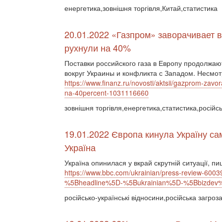
енергетика,зовнішня торгівля,Китай,статистика
20.01.2022 «Газпром» заворачивает в
рухнули на 40%
Поставки российского газа в Европу продолжа
вокруг Украины и конфликта с Западом. Несмотр
https://www.finanz.ru/novosti/aktsii/gazprom-zavo
na-40percent-1031116660
зовнішня торгівля,енергетика,статистика,російсь
19.01.2022 Європа кинула Україну сам
Україна
Україна опинилася у вкрай скрутній ситуації, пи
https://www.bbc.com/ukrainian/press-review-6
%5Bheadline%5D-%5Bukrainian%5D-%5Bbizdev
російсько-українські відносини,російська загро