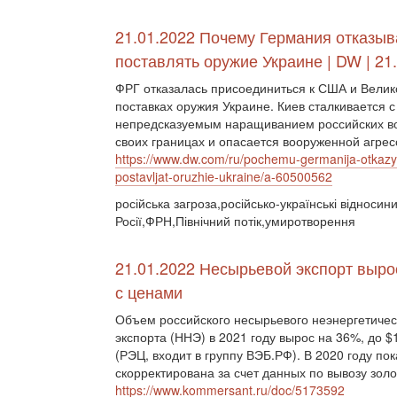
21.01.2022 Почему Германия отказыв
поставлять оружие Украине | DW | 21
ФРГ отказалась присоединиться к США и Велик
поставках оружия Украине. Киев сталкивается с
непредсказуемым наращиванием российских во
своих границах и опасается вооруженной агрес
https://www.dw.com/ru/pochemu-germanija-otkazy
postavljat-oruzhie-ukraine/a-60500562
російська загроза,російсько-українські відносин
Росії,ФРН,Північний потік,умиротворення
21.01.2022 Несырьевой экспорт выро
с ценами
Объем российского несырьевого неэнергетичес
экспорта (ННЭ) в 2021 году вырос на 36%, до 
(РЭЦ, входит в группу ВЭБ.РФ). В 2020 году по
скорректирована за счет данных по вывозу золо
https://www.kommersant.ru/doc/5173592