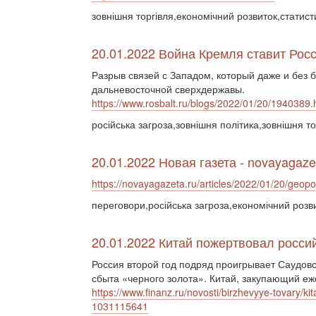
зовнішня торгівля,економічний розвиток,статист
20.01.2022 Война Кремля ставит Рос
Разрыв связей с Западом, который даже и без б
дальневосточной сверхдержавы.
https://www.rosbalt.ru/blogs/2022/01/20/1940389.
російська загроза,зовнішня політика,зовнішня т
20.01.2022 Новая газета - novayagaze
https://novayagazeta.ru/articles/2022/01/20/geop
переговори,російська загроза,економічний розв
20.01.2022 Китай пожертвовал росси
Россия второй год подряд проигрывает Саудов
сбыта «черного золота». Китай, закупающий еж
https://www.finanz.ru/novosti/birzhevyye-tovary/k
1031115641