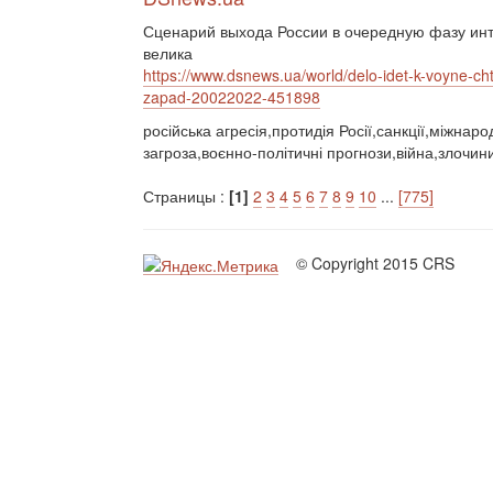
Сценарий выхода России в очередную фазу инт
велика
https://www.dsnews.ua/world/delo-idet-k-voyne-cht
zapad-20022022-451898
російська агресія,протидія Росії,санкції,міжнар
загроза,воєнно-політичні прогнози,війна,злочин
Страницы :
[1]
2
3
4
5
6
7
8
9
10
...
[775]
© Copyright 2015 CRS