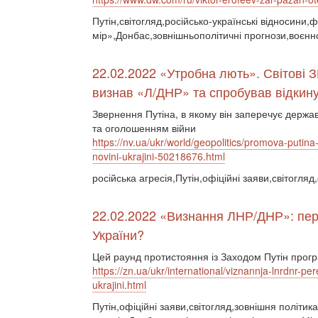
Путін,світогляд,російсько-українські відносини
мір»,Донбас,зовнішньополітичні прогнози,воєнн
22.02.2022 «Утробна лють». Світові З
визнав «Л/ДНР» та спробував відкину
Звернення Путіна, в якому він заперечує держа
та оголошенням війни
https://nv.ua/ukr/world/geopolitics/promova-putina-
novini-ukrajini-50218676.html
російська агресія,Путін,офіційні заяви,світогля
22.02.2022 «Визнання ЛНР/ДНР»: пере
України?
Цей раунд протистояння із Заходом Путін прогр
https://zn.ua/ukr/international/viznannja-lnrdnr-p
ukrajini.html
Путін,офіційні заяви,світогляд,зовнішня політика