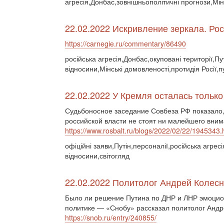
агресія,Донбас,зовнішньополітичні прогнози,Мін
22.02.2022 Искривление зеркала. Ро
https://carnegie.ru/commentary/86490
російська агресія,Донбас,окуповані території,Пу
відносини,Мінські домовленості,протидія Росії,
22.02.2022 У Кремля осталась тольк
Судьбоносное заседание Совбеза РФ показало,
российской власти не стоят ни малейшего вним
https://www.rosbalt.ru/blogs/2022/02/22/1945343.
офіційні заяви,Путін,персоналії,російська агресі
відносини,світогляд
22.02.2022 Политолог Андрей Колес
Было ли решение Путина по ДНР и ЛНР эмоцион
политике — «Снобу» рассказал политолог Андр
https://snob.ru/entry/240855/