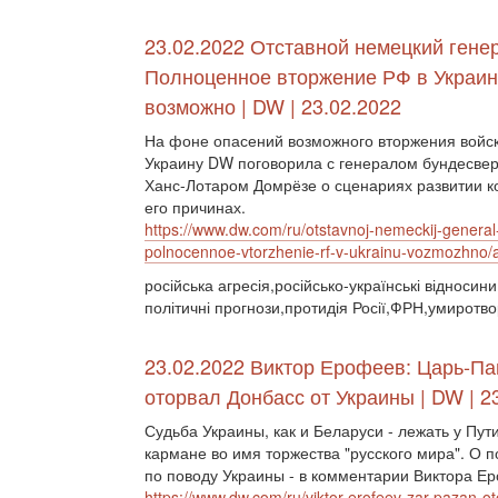
23.02.2022 Отставной немецкий гене
Полноценное вторжение РФ в Украин
возможно | DW | 23.02.2022
На фоне опасений возможного вторжения войск
Украину DW поговорила с генералом бундесвер
Ханс-Лотаром Домрёзе о сценариях развитии к
его причинах.
https://www.dw.com/ru/otstavnoj-nemeckij-general
polnocennoe-vtorzhenie-rf-v-ukrainu-vozmozhno
російська агресія,російсько-українські відносин
політичні прогнози,протидія Росії,ФРН,умиротв
23.02.2022 Виктор Ерофеев: Царь-Па
оторвал Донбасс от Украины | DW | 2
Судьба Украины, как и Беларуси - лежать у Пут
кармане во имя торжества "русского мира". О п
по поводу Украины - в комментарии Виктора Е
https://www.dw.com/ru/viktor-erofeev-zar-pazan-o