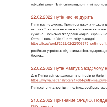
офіційні заяви,Путін,світогляд,політичні прогноз
22.02.2022 Путін нас не дурить
Путін нас не дурить. Протягом трьох з лишком д
частина її жителів не хоче – або навіть не може
сучасної Російської Федерації жодної України не 
Останні новини України та світу сьогодні
https://lb.ua/world/2022/02/22/506375_putin_durit
російсько-українські відносини,світогляд,гром
безпека
22.02.2022 Путін мавпує Захід: чому 
Для Путіна світ складається з юпітерів та биків
https://hvylya.net/analytics/247684-putin-mavpu
Путін,світогляд,зовнішня політика,російсько-укра
21.02.2022 Признание ОРДЛО. Подде
DSnews.ua