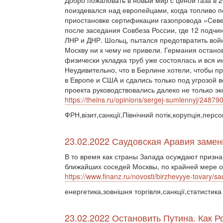
Добро пожаловать в новый мир с ценой газа в 
поиздевался над европейцами, когда топливо п
приостановке сертификации газопровода «Сев
после заседания Совбеза России, где 12 подч
ЛНР и ДНР. Шольц, пытался предотвратить войн
Москву ни к чему не привели. Германия остано
физически укладка труб уже состоялась и вся 
Неудивительно, что в Берлине хотели, чтобы п
в Европе и США и сдались только под угрозой
проекта руководствовались далеко не только 
https://theins.ru/opinions/sergej-sumlennyj/24879
ФРН,візит,санкції,Північний потік,корупція,персо
23.02.2022 Саудовская Аравия замен
В то время как страны Запада осуждают призна
ближайших соседей Москвы, по крайней мере од
https://www.finanz.ru/novosti/birzhevyye-tovary/
енергетика,зовнішня торгівля,санкції,статистика
23.02.2022 Остановить Путина. Как 