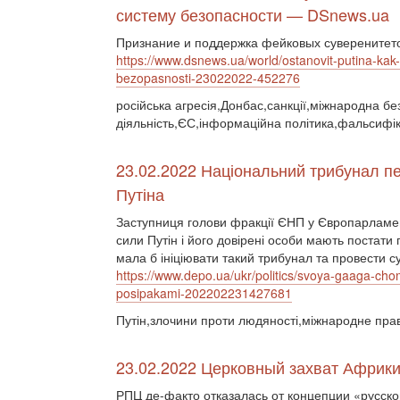
систему безопасности — DSnews.ua
Признание и поддержка фейковых суверенитето
https://www.dsnews.ua/world/ostanovit-putina-ka
bezopasnosti-23022022-452276
російська агресія,Донбас,санкції,міжнародна бе
діяльність,ЄС,інформаційна політика,фальсифік
23.02.2022 Національний трибунал пе
Путіна
Заступниця голови фракції ЄНП у Європарламен
сили Путін і його довірені особи мають постат
мала б ініціювати такий трибунал та провести 
https://www.depo.ua/ukr/politics/svoya-gaaga-chom
posipakami-202202231427681
Путін,злочини проти людяності,міжнародне пра
23.02.2022 Церковный захват Африки 
РПЦ де-факто отказалась от концепции «русско