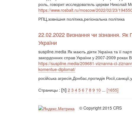
роль, говорит исследователь церкви Николай М
https://www.rosbalt.ru/moscow/2022/02/23/19455
РПЦ,зовнішня політика,регіональна політика
22.02.2022 Визнання чи зізнання. Як 
України
suspilne.media Як мають діяти Україна та її пар
закордонних справ України у 2007-2009 роках 
https://suspilne.media/209681-viznanna-ci-ziznann
komentue-diplomat/
російська агресія,Донбас,протидія Росії,санкції,
Страницы :
[1]
2
3
4
5
6
7
8
9
10
...
[1655]
© Copyright 2015 CRS