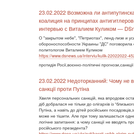
23.02.2022 Возможна ли антипутинск
коалиция на принципах антигитлеров
интервью с Виталием Куликом — DS
О "закрытом небе", "Петриотах", ленд-лизе и у
обороноспособности Украины "ДС" поговорила 
политологом Виталием Куликом
https://www.dsnews.ua/interviu/kulik-22022022-4
протидія Росії,воєнно-політичні прогнози,санкції
23.02.2022 Недоторканний: Чому не 
санкції проти Путіна
Хвиля персональних санкцій, яка впродовж оста
діб добралася не тільки до олігархів із “близьког
Путіна, а навіть до дітей російських посадовців,
може не тішити. Але при тому залишається одн
логічне запитання: а чому санкції не вводять п
російського президента?
https://www.depo.ua/ukr/svit/karati-vsikh-okrim-p