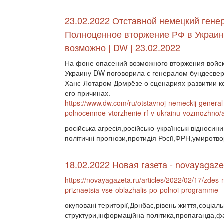
23.02.2022 Отставной немецкий гене
Полноценное вторжение РФ в Украин
возможно | DW | 23.02.2022
На фоне опасений возможного вторжения войск
Украину DW поговорила с генералом бундесвер
Ханс-Лотаром Домрёзе о сценариях развитии к
его причинах.
https://www.dw.com/ru/otstavnoj-nemeckij-general
polnocennoe-vtorzhenie-rf-v-ukrainu-vozmozhno
російська агресія,російсько-українські відносин
політичні прогнози,протидія Росії,ФРН,умиротв
18.02.2022 Новая газета - novayagaze
https://novayagazeta.ru/articles/2022/02/17/zdes-
priznaetsia-vse-oblazhalis-po-polnoi-programme
окуповані території,Донбас,рівень життя,соціал
структури,інформаційна політика,пропаганда,ф