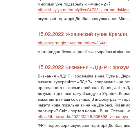
многими уже подзабытый «Минск-2»?
https://hvylya.net/analytics/247231-normandskiy-
окуповані території,Донбас,врегулювання,Мінс
15.02.2022 Украинский тупик Кремля.
https://carnegie.ru/commentary/86441
міжнародна безпека,російсько-українські відно
15.02.2022 Визнання «ЛДНР»: зрозумі
Визнання «ЛДНР»: зрозуміла війна Путіна . Дер
визнати суверенітет «ЛДНР», спираючись на ре
проведеного в окремих районах Донецької та Лу
документ для шантажу Заходу та України. Керма
вимагають і наші союзники. В іншому разі – і п
чекати нова локальна війна на Донбасі. Які вимо
партнери? Світ - портал новин LB.ua. Останні но
https://lb.ua/world/2022/02/15/505698_viznannya
ФРН,переговори,окуповані території,Донбас,ді