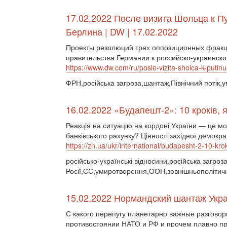
17.02.2022 После визита Шольца к Пу
Берлина | DW | 17.02.2022
Проекты резолюций трех оппозиционных фракци
правительства Германии к российско-украинск
https://www.dw.com/ru/posle-vizita-sholca-k-putin
ФРН,російська загроза,шантаж,Північний потік
16.02.2022 «Будапешт-2»: 10 кроків, я
Реакція на ситуацію на кордоні України — це мо
банківського рахунку? Цінності західної демокр
https://zn.ua/ukr/international/budapesht-2-10-krok
російсько-українські відносини,російська загро
Росії,ЄС,умиротворення,ООН,зовнішньополітичні
15.02.2022 Нормандский шантаж Укр
С какого перепугу планетарно важные разговор
противостоянии НАТО и РФ и прочем плавно п