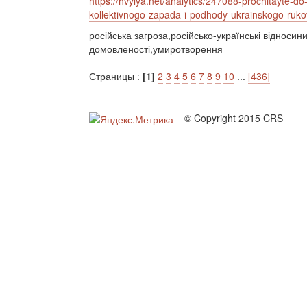
https://hvylya.net/analytics/247088-prochitayte-
kollektivnogo-zapada-i-podhody-ukrainskogo-ruk
російська загроза,російсько-українські відноси
домовленості,умиротворення
Страницы :
[1]
2
3
4
5
6
7
8
9
10
...
[436]
© Copyright 2015 CRS